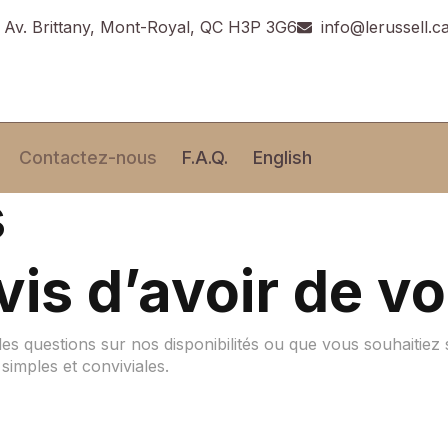
 Av. Brittany, Mont-Royal, QC H3P 3G6
info@lerussell.c
Contactez-nous
F.A.Q.
English
s
vis d’avoir de v
des questions sur nos disponibilités ou que vous souhaitiez
simples et conviviales.