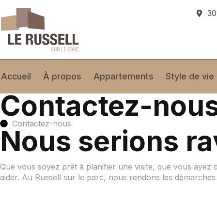
30
Accueil
À propos
Appartements
Style de vie
Contactez-nou
Contactez-nous
Nous serions ra
Que vous soyez prêt à planifier une visite, que vous ayez 
aider. Au Russell sur le parc, nous rendons les démarches 