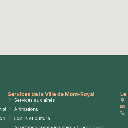
Services de la Ville de Mont-Royal
Le 
Services aux aînés
ité
Animations
ion
Loisirs et culture
Assistance communautaire et ressources